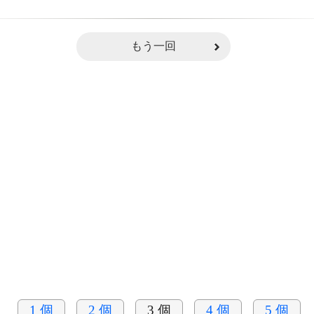
もう一回
1 個
2 個
3 個
4 個
5 個